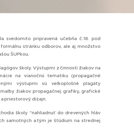
la svedomito pripravená učebňa č.18. pod
 formálnu stránku odborov, ale aj množstvo
našou ŠUPkou.
agógov školy. Výstupmi z činnosti žiakov na
imácie na vianočnú tematiku (propagačné
arenými výstupmi sú veľkoplošné plagáty
 maľby žiakov propagačnej grafiky, grafické
a priestorový dizajn.
chodia školy "nahliadnuť do drevených hláv
 ich samotných a tým je štúdium na strednej