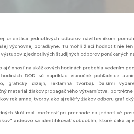
j orientácii jednotlivých odborov návštevníkom pomoh
šej výchovnej poradkyne. Tu mohli žiaci hodnotiť nie len
 výstupov z jednotlivých študijných odborov ponúkaných 
ko aj činnosť na ukážkových hodinách prebehla vedením ped
 hodinách DOD sú napríklad vianočné pohľadnice a an
tvo, grafický dizajn, reklamná tvorba). Ďalšími vyd
čný materiál žiakov propagačného výtvarníctva, portrétne
kov reklamnej tvorby, ako aj reliéfy žiakov odboru grafický 
adných škôl mali možnosť pri prechode na jednotlivé pos
ákov" a ideovo sa identifikovať s obdobím, ktoré čaká aj