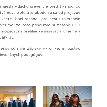
 niesla v duchu prevencie pred šikanou, čo
várňovalo zlo a oslobodenie sa od prejavov
šetci žiaci rozhodli pre cestu tolerancie
 Veríme, že toto posolstvo si z nášho DOD
i možnosť na prehliadke nasávať aj umenie v
päťkrát.
ešov sú milé zápisky v kronike, množstvo
h invenčných pedagógov.