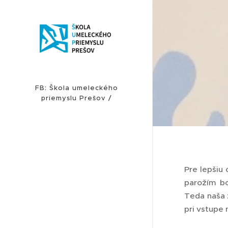
FB: Škola umeleckého
priemyslu Prešov /
INSTAGRAM: sup_presov
Pre lepšiu
parožím bo
Teda naša 
pri vstupe 