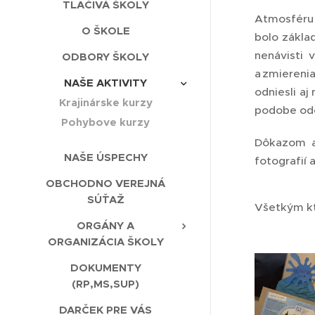
TLAČIVÁ ŠKOLY
Atmosféru 
O ŠKOLE
bolo zákla
nenávisti 
ODBORY ŠKOLY
a zmiereni
NAŠE AKTIVITY
odniesli a
Krajinárske kurzy
podobe ode
Pohybove kurzy
Dôkazom a
NAŠE ÚSPECHY
fotografií
OBCHODNO VEREJNÁ
SÚŤAŽ
Všetkým kt
ORGÁNY A
ORGANIZÁCIA ŠKOLY
DOKUMENTY
(RP,MS,SUP)
DARČEK PRE VÁS