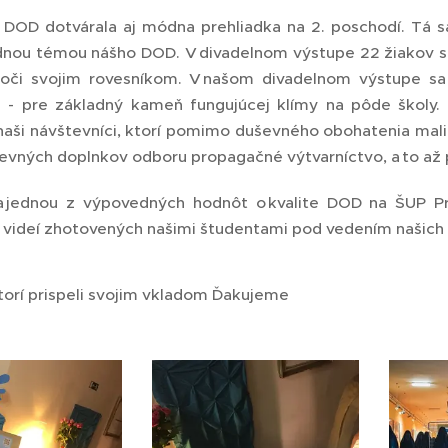
DOD dotvárala aj módna prehliadka na 2. poschodí. Tá sa
dnou témou nášho DOD. V divadelnom výstupe 22 žiakov st
voči svojim rovesníkom. V našom divadelnom výstupe sa v
a - pre základný kameň fungujúcej klímy na pôde školy.
j naši návštevníci, ktorí pomimo duševného obohatenia mal
vných doplnkov odboru propagačné výtvarníctvo, a to až 
 jednou z výpovedných hodnôt o kvalite DOD na ŠUP Pr
 a videí zhotovených našimi študentami pod vedením našic
orí prispeli svojim vkladom Ďakujeme