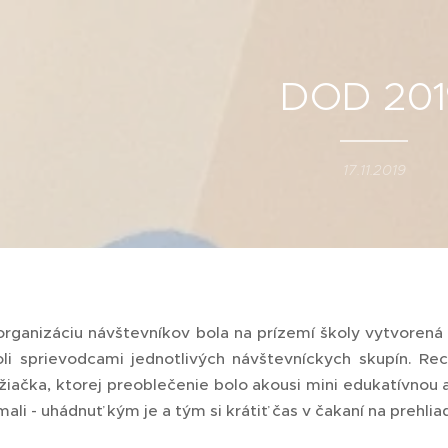
DOD 201
17.11.2019
 organizáciu návštevníkov bola na prízemí školy vytvorená
li sprievodcami jednotlivých návštevníckych skupín. R
žiačka, ktorej preoblečenie bolo akousi mini edukatívnou a
mali - uhádnuť kým je a tým si krátiť čas v čakaní na prehlia