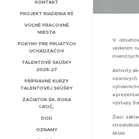
KONTAKT
PROJEKT RIADENIA RŠ
VOĽNÉ PRACOVNÉ
MIESTA
V obsahove
POKYNY PRE PRIJATÝCH
vedením na
UCHÁDZAČOV
invenčných
TALENTOVÉ SKÚŠKY
2026-27
Aktivity a
vzorových
PRÍPRAVNÉ KURZY
výtvarníc
TALENTOVEJ SKÚŠKY
a prezenta
ZAČIATOK ŠK. ROKA
výstupy žia
1.ROČ.
Žiaci zákl
DOD
stredoškol
OZNAMY
škole.