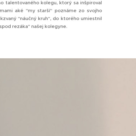
 talentovaného kolegu, ktorý sa inšpiroval
mami aké "my starší" poznáme zo svojho
akzvaný "náučný kruh", do ktorého umiestnil
spod rezáka" našej kolegyne.