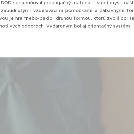
DOD spríjemňoval propagačný materiál " spod myši" nášho
 zabudnutými vzdelávacími pomôckami a zábavnými for
rvou je hra "nebo-peklo" druhou formou, ktorú zvolil bol t
dnotlivých odboroch. Vydareným bol aj orientačný systém "