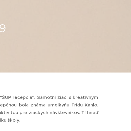
9
 "ŠUP recepcia". Samotní žiaci s kreatívnym
ecepčnou bola známa umelkyňu Fridu Kahlo.
ktivitou pre žiackych návštevníkov. Tí hneď
dku školy.