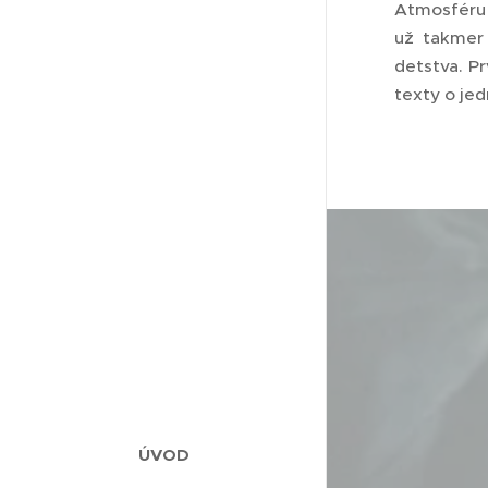
Atmosféru 
už takmer
detstva. P
texty o je
ÚVOD