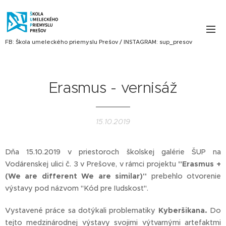
FB: Škola umeleckého priemyslu Prešov / INSTAGRAM: sup_presov
Erasmus - vernisáž
15.10.2019
Dňa 15.10.2019 v priestoroch školskej galérie ŠUP na
Vodárenskej ulici č. 3 v Prešove, v rámci projektu
"Erasmus +
(We are different We are similar)"
prebehlo otvorenie
výstavy pod názvom "Kód pre ľudskosť".
Vystavené práce sa dotýkali problematiky
Kyberšikana.
Do
tejto medzinárodnej výstavy svojimi výtvarnými artefaktmi