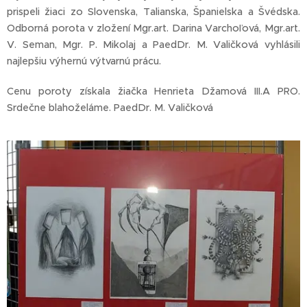
prispeli žiaci zo Slovenska, Talianska, Španielska a Švédska.
Odborná porota v zložení Mgr.art. Darina Varchoľová, Mgr.art.
V. Seman, Mgr. P. Mikolaj a PaedDr. M. Valičková vyhlásili
najlepšiu výhernú výtvarnú prácu.
Cenu poroty získala žiačka Henrieta Džamová III.A PRO.
Srdečne blahoželáme. PaedDr. M. Valičková