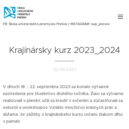
FB: Škola umeleckého priemyslu Prešov / INSTAGRAM: sup_presov
Krajinársky kurz 2023_2024
22.09.2023
V dňoch 18. - 22. septembra 2023 sa konalo výtvarné
sústredenie pre študentov druhého ročníka. Žiaci sa výtvarne
realizovali v plenéri, učili sa kresliť v exteriéri a zúčastňovali sa
exkurzií a workshopov. Vzniklo množstvo krásnych prác a
dúfame, že zážitky z krajinárskeho kurzu ostanú žiakom dlho
v pamäti