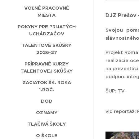
VOĽNÉ PRACOVNÉ
DJZ Prešov 
MIESTA
POKYNY PRE PRIJATÝCH
Svojou pomo
UCHÁDZAČOV
slávnostného
TALENTOVÉ SKÚŠKY
Projekt Roma 
2026-27
realizácie oc
PRÍPRAVNÉ KURZY
na prezentáciu
TALENTOVEJ SKÚŠKY
podporu integr
ZAČIATOK ŠK. ROKA
1.ROČ.
ŠUP: TV
DOD
viď reportáž:
OZNAMY
TLAČIVÁ ŠKOLY
O ŠKOLE