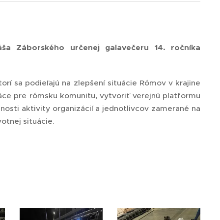
áša Záborského určenej galavečeru 14. ročníka
orí sa podieľajú na zlepšení situácie Rómov v krajine
práce pre rómsku komunitu, vytvoriť verejnú platformu
ejnosti aktivity organizácií a jednotlivcov zamerané na
otnej situácie.