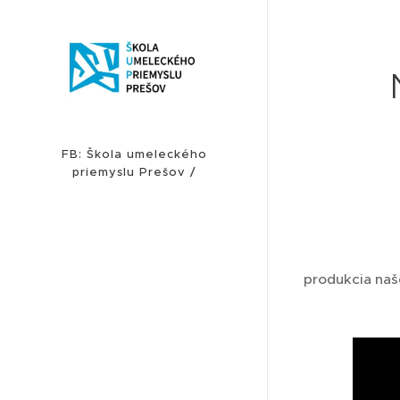
FB: Škola umeleckého
priemyslu Prešov /
INSTAGRAM: sup_presov
produkcia naš