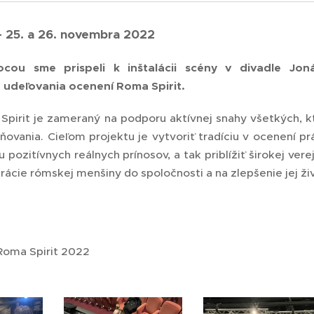
- 25. a 26. novembra 2022
cou sme prispeli k inštalácii scény v divadle Jon
 udeľovania ocenení Roma Spirit.
Spirit je zameraný na podporu aktívnej snahy všetkých, kt
eňovania. Cieľom projektu je vytvoriť tradíciu v ocenení 
 pozitívnych reálnych prínosov, a tak priblížiť širokej ver
ácie rómskej menšiny do spoločnosti a na zlepšenie jej živ
 Roma Spirit 2022