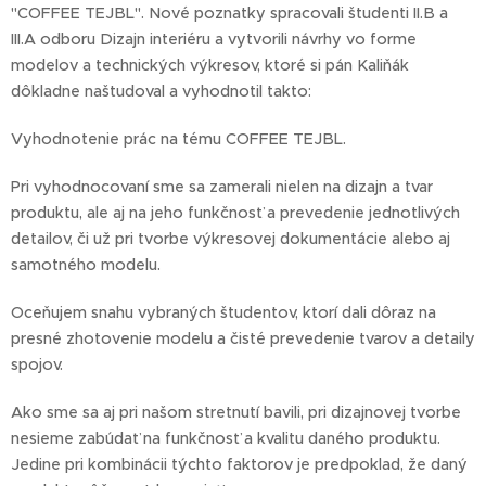
"COFFEE TEJBL". Nové poznatky spracovali študenti II.B a
III.A odboru Dizajn interiéru a vytvorili návrhy vo forme
modelov a technických výkresov, ktoré si pán Kaliňák
dôkladne naštudoval a vyhodnotil takto:
Vyhodnotenie prác na tému COFFEE TEJBL.
Pri vyhodnocovaní sme sa zamerali nielen na dizajn a tvar
produktu, ale aj na jeho funkčnosť a prevedenie jednotlivých
detailov, či už pri tvorbe výkresovej dokumentácie alebo aj
samotného modelu.
Oceňujem snahu vybraných študentov, ktorí dali dôraz na
presné zhotovenie modelu a čisté prevedenie tvarov a detaily
spojov.
Ako sme sa aj pri našom stretnutí bavili, pri dizajnovej tvorbe
nesieme zabúdať na funkčnosť a kvalitu daného produktu.
Jedine pri kombinácii týchto faktorov je predpoklad, že daný