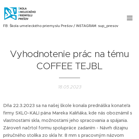
FB: Škola umeleckého priemyslu Prešov / INSTAGRAM: sup_presov
Vyhodnotenie prác na tému
COFFEE TEJBL
18.05.2023
Dňa 22.3.2023 sa na našej škole konala prednáška konateľa
firmy SKLO-KALI pána Mareka Kaliňáka, kde nás oboznámil s
vlastnosťami skla, možnosťami jeho spracovania a spájania.
Zároveň načrtol formu spolupráce zadaním - Návrh dizajnu
príručného stolíka zo skla hr. 8 mm s pracovným názvom