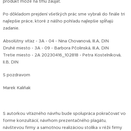
produkt môže na trhu zaujať.
Po dôkladom prejdení všetkých prác sme vybrali do finále tri
najlepšie práce, ktoré z nášho pohľadu najlepšie spĺňajú
zadanie.
Absolútny víťaz - 3A - 04 - Nina Chovanová, III.A, DIN
Druhé miesto - 3A - 09 - Barbora Pčolinská, III.A, DIN
Tretie miesto - 2A 20230416_102818 - Petra Kostelníková,
II.B, DIN
S pozdravom
Marek Kaliňak
S autorkou víťazného návrhu bude spolupráca pokračovať vo
forme konzultácií, návrhom prezentačného plagátu,
návštevou firmy a samotnou realizáciou stolíka v réžii firmy