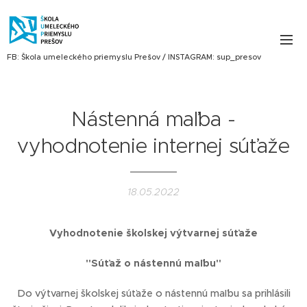
FB: Škola umeleckého priemyslu Prešov / INSTAGRAM: sup_presov
Nástenná maľba -
vyhodnotenie internej súťaže
18.05.2022
Vyhodnotenie školskej výtvarnej súťaže
"Súťaž o nástennú maľbu"
Do výtvarnej školskej súťaže o nástennú maľbu sa prihlásili