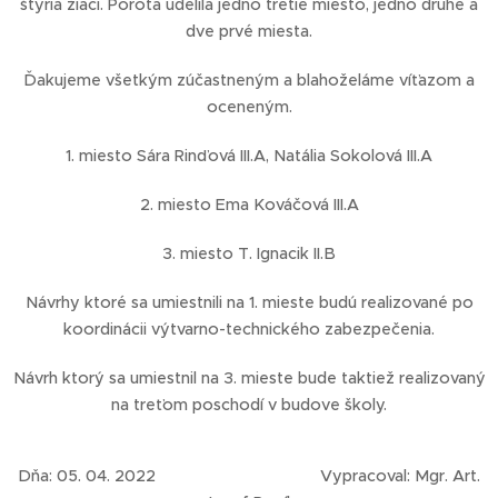
štyria žiaci. Porota udelila jedno tretie miesto, jedno druhé a
dve prvé miesta.
Ďakujeme všetkým zúčastneným a blahoželáme víťazom a
oceneným.
1. miesto Sára Rinďová III.A, Natália Sokolová III.A
2. miesto Ema Kováčová III.A
3. miesto T. Ignacik II.B
Návrhy ktoré sa umiestnili na 1. mieste budú realizované po
koordinácii výtvarno-technického zabezpečenia.
Návrh ktorý sa umiestnil na 3. mieste bude taktiež realizovaný
na treťom poschodí v budove školy.
Dňa: 05. 04. 2022 Vypracoval: Mgr. Art.