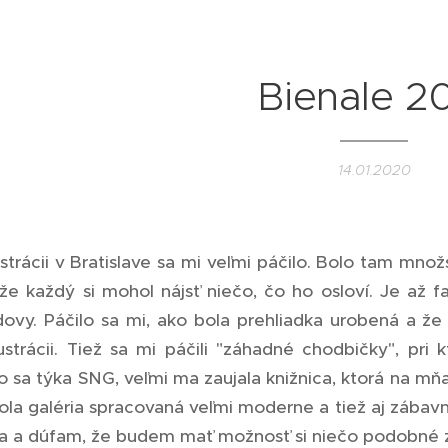
Bienale 2
14.01.2020
ustrácii v Bratislave sa mi veľmi páčilo. Bolo tam množ
kže každý si mohol nájsť niečo, čo ho osloví. Je až f
dovy. Páčilo sa mi, ako bola prehliadka urobená a že
lustrácii. Tiež sa mi páčili "záhadné chodbičky", pr
 sa týka SNG, veľmi ma zaujala knižnica, ktorá na mňa p
ola galéria spracovaná veľmi moderne a tiež aj záb
ila a dúfam, že budem mať možnosť si niečo podobné 