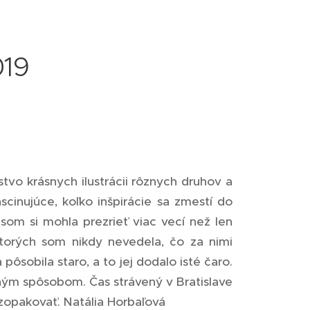
019
stvo krásnych ilustrácii rôznych
druhov a
ascinujúce, koľko inšpirácie sa
zmestí do
 som si mohla prezrieť viac
vecí než len
i ktorých som nikdy nevedela,
čo za nimi
ôsobila staro, a to jej dodalo isté čaro.
avným spôsobom. Čas
strávený v Bratislave
zopakovať. Natália Horbaľová