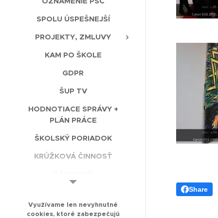
OZNÁMENIE PSČ
SPOLU ÚSPEŠNEJŠÍ
PROJEKTY, ZMLUVY
KAM PO ŠKOLE
GDPR
ŠUP TV
HODNOTIACE SPRÁVY +
PLÁN PRÁCE
ŠKOLSKÝ PORIADOK
KRÚŽKOVÁ ČINNOSŤ
ZÁPISNICE
Share
ŠKOLSKÉ ODBORY
Využívame len nevyhnutné
ERASMUS+ (2026-27)
cookies, ktoré zabezpečujú