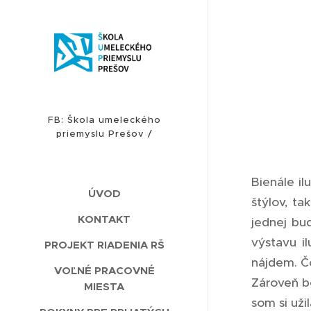
FB: Škola umeleckého
priemyslu Prešov /
INSTAGRAM: sup_presov
Bienále il
ÚVOD
štýlov, ta
KONTAKT
jednej bu
výstavu i
PROJEKT RIADENIA RŠ
nájdem. Čo
VOĽNÉ PRACOVNÉ
Zároveň b
MIESTA
som si už