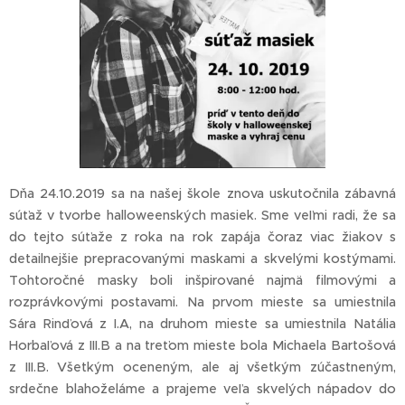
Dňa 24.10.2019 sa na našej škole znova uskutočnila zábavná
súťaž v tvorbe halloweenských masiek. Sme veľmi radi, že sa
do tejto súťaže z roka na rok zapája čoraz viac žiakov s
detailnejšie prepracovanými maskami a skvelými kostýmami.
Tohtoročné masky boli inšpirované najmä filmovými a
rozprávkovými postavami. Na prvom mieste sa umiestnila
Sára Rinďová z I.A, na druhom mieste sa umiestnila Natália
Horbaľová z III.B a na treťom mieste bola Michaela Bartošová
z III.B. Všetkým oceneným, ale aj všetkým zúčastneným,
srdečne blahoželáme a prajeme veľa skvelých nápadov do