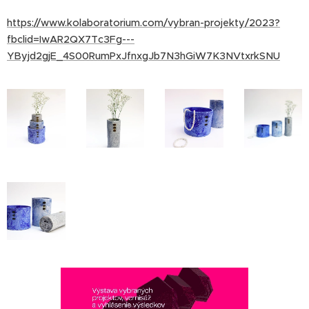
https://www.kolaboratorium.com/vybran-projekty/2023?
fbclid=IwAR2QX7Tc3Fg---
YByjd2gjE_4S00RumPxJfnxgJb7N3hGiW7K3NVtxrkSNU