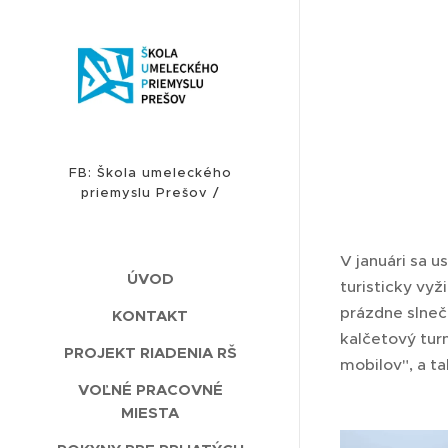
FB: Škola umeleckého
priemyslu Prešov /
INSTAGRAM: sup_presov
V januári sa u
ÚVOD
turisticky vyž
prázdne slneč
KONTAKT
kalčetový tur
PROJEKT RIADENIA RŠ
mobilov", a t
VOĽNÉ PRACOVNÉ
MIESTA