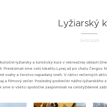
Lyžiarský 
24.02.2023
skutočnil lyžiarsky a turistický kurz v rekreačnej oblasti Dr
ili. Preskúmali sme celú lokalitu Lysej až po chatu Čergov. Na
né svahy a čerstvo napadaný sneh. V rámci večerných aktiví
naj a filmový večer. Posledný podvečer nášho lyžiarského z
ak sme si všetci spoločne zaspomínali na celotýždenné záži