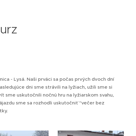
kurz
ienica - Lysá. Naši prváci sa počas prvých dvoch dní
sledujúce dni sme strávili na lyžiach, užili sme si
t sme uskutočnili nočnú hru na lyžiarskom svahu,
ájazdu sme sa rozhodli uskutočniť "večer bez
tky.