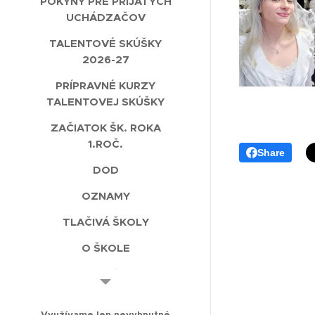
POKYNY PRE PRIJATÝCH
UCHÁDZAČOV
TALENTOVÉ SKÚŠKY
2026-27
PRÍPRAVNÉ KURZY
TALENTOVEJ SKÚŠKY
ZAČIATOK ŠK. ROKA
1.ROČ.
Share
DOD
OZNAMY
TLAČIVÁ ŠKOLY
O ŠKOLE
ODBORY ŠKOLY
NAŠE AKTIVITY
Využívame len nevyhnutné