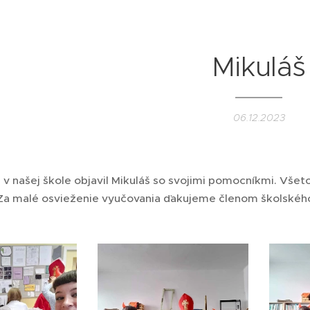
Mikuláš
06.12.2023
aj v našej škole objavil Mikuláš so svojimi pomocníkmi. Všetci
Za malé osvieženie vyučovania ďakujeme členom školskéh