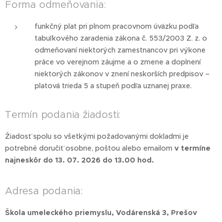
Forma odmeňovania:
funkčný plat pri plnom pracovnom úväzku podľa
tabuľkového zaradenia zákona č. 553/2003 Z. z. o
odmeňovaní niektorých zamestnancov pri výkone
práce vo verejnom záujme a o zmene a doplnení
niektorých zákonov v znení neskorších predpisov –
platová trieda 5 a stupeň podľa uznanej praxe.
Termín podania žiadosti:
Žiadosť spolu so všetkými požadovanými dokladmi je
potrebné doručiť osobne, poštou alebo emailom
v termíne
najneskôr do 13. 07. 2026 do 13.00 hod.
Adresa podania:
Škola umeleckého priemyslu, Vodárenská 3, Prešov