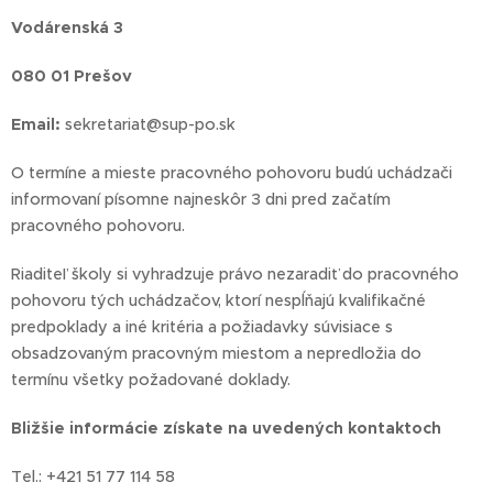
Vodárenská 3
080 01 Prešov
Email:
sekretariat@sup-po.sk
O termíne a mieste pracovného pohovoru budú uchádzači
informovaní písomne najneskôr 3 dni pred začatím
pracovného pohovoru.
Riaditeľ školy si vyhradzuje právo nezaradiť do pracovného
pohovoru tých uchádzačov, ktorí nespĺňajú kvalifikačné
predpoklady a iné kritéria a požiadavky súvisiace s
obsadzovaným pracovným miestom a nepredložia do
termínu všetky požadované doklady.
Bližšie informácie získate na uvedených kontaktoch
Tel.: +421 51 77 114 58