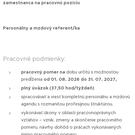
zamestnanca na pracovnú pozíciu
Personálny a mzdový referent/ka
Pracovné podmienky:
pracovný pomer na
dobu určitú s možnosťou
predĺženia
od 01. 08. 2026 do 31. 07. 2027,
plný
úväzok (37,50 hod/týždeň)
spracovávať a viesť kompletnú personálnu a mzdovú
agendu s rozmanitou profesijnou štruktúrou,
vykonávať úkony v oblasti pracovnoprávnych
vzťahov – vznik, zmeny a skončenie pracovného
pomeru, návrhy dohôd o prácach vykonávaných
mimo pracovného pomeru,