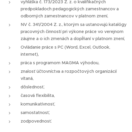
vyhláška č. 173/2023 Z. z. o kvalifikačných
predpokladoch pedagogických zamestnancov a
odborných zamestnancov v platnom znení,
NV č. 341/2004 Z. z., ktorým sa ustanovujú katalógy
pracovných činností pri výkone práce vo verejnom
záujme a o ich zmenách a dopĺňaní v platnom znení,
Ovládanie práce s PC (Word, Excel, Outlook,
internet),
práca s programom MAGMA výhodou,
znalosť účtovníctva a rozpočtových organizácií
vítaná,
dôslednosť,
časová flexibilita,
komunikatívnosť,
samostatnosť,
zodpovednosť.