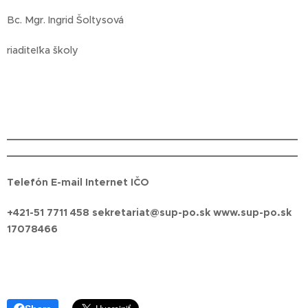
Bc. Mgr. Ingrid Šoltysová
riaditeľka školy
_______________________________________________
_______________________________________________
Telefón E-mail Internet IČO
+421-51 7711 458 sekretariat@sup-po.sk
www.sup-po.sk
17078466