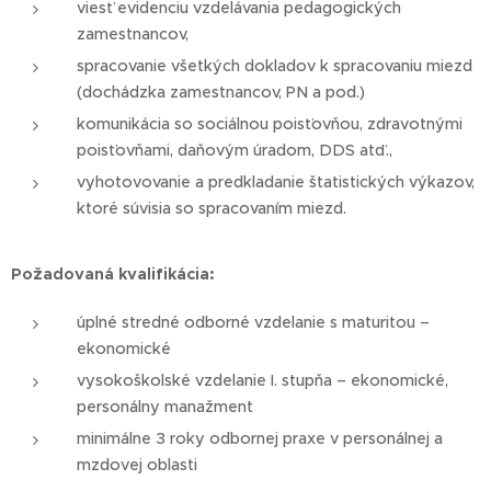
viesť evidenciu vzdelávania pedagogických
zamestnancov,
spracovanie všetkých dokladov k spracovaniu miezd
(dochádzka zamestnancov, PN a pod.)
komunikácia so sociálnou poisťovňou, zdravotnými
poisťovňami, daňovým úradom, DDS atď.,
vyhotovovanie a predkladanie štatistických výkazov,
ktoré súvisia so spracovaním miezd.
Požadovaná kvalifikácia:
úplné stredné odborné vzdelanie s maturitou –
ekonomické
vysokoškolské vzdelanie I. stupňa – ekonomické,
personálny manažment
minimálne 3 roky odbornej praxe v personálnej a
mzdovej oblasti