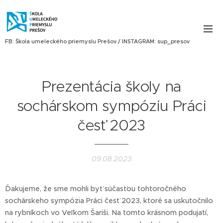
FB: Škola umeleckého priemyslu Prešov / INSTAGRAM: sup_presov
Prezentácia školy na
sochárskom sympóziu Práci
česť 2023
09.08.2023
Ďakujeme, že sme mohli byť súčasťou tohtoročného
sochárskeho sympózia Práci česť 2023, ktoré sa uskutočnilo
na rybníkoch vo Veľkom Šariši. Na tomto krásnom podujatí,