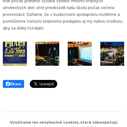
kde počas jedného týždňa vzniklo mnoho krásnych
umeleckých diel, sme predstavili našu školu počas večera
prezentácií. Dúfame, že v budúcnosti spoluprácu rozšírime a
pomôžeme tomuto krásnemu podujatiu aj my našou troškou,
aby sa ďalej rozvíjalo.
Share
Využívame len nevyhnutné cookies, ktoré zabezpečujú