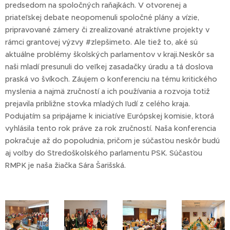
predsedom na spoločných raňajkách. V otvorenej a
priateľskej debate neopomenuli spoločné plány a vízie,
pripravované zámery či zrealizované atraktívne projekty v
rámci grantovej výzvy #zlepšimeto. Ale tiež to, aké sú
aktuálne problémy školských parlamentov v kraji.Neskôr sa
naši mladí presunuli do veľkej zasadačky úradu a tá doslova
praská vo švíkoch. Záujem o konferenciu na tému kritického
myslenia a najmä zručností a ich používania a rozvoja totiž
prejavila približne stovka mladých ľudí z celého kraja.
Podujatím sa pripájame k iniciatíve Európskej komisie, ktorá
vyhlásila tento rok práve za rok zručností. Naša konferencia
pokračuje až do popoludnia, pričom je súčasťou neskôr budú
aj voľby do Stredoškolského parlamentu PSK. Súčasťou
RMPK je naša žiačka Sára Šarišská.