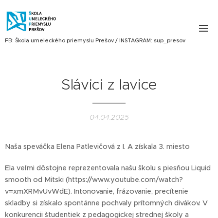
FB: Škola umeleckého priemyslu Prešov / INSTAGRAM: sup_presov
Slávici z lavice
04.04.2025
Naša speváčka Elena Patlevičová z I. A získala 3. miesto
Ela veľmi dôstojne reprezentovala našu školu s piesňou Liquid
smooth od Mitski (https://www.youtube.com/watch?
v=xmXRMvUvWdE). Intonovanie, frázovanie, precítenie
skladby si získalo spontánne pochvaly prítomných divákov. V
konkurencii študentiek z pedagogickej strednej školy a