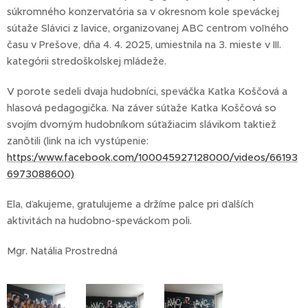
súkromného konzervatória sa v okresnom kole speváckej
sútaže Slávici z lavice, organizovanej ABC centrom voľného
času v Prešove, dňa 4. 4. 2025, umiestnila na 3. mieste v III.
kategórii stredoškolskej mládeže.
V porote sedeli dvaja hudobníci, speváčka Katka Koščová a
hlasová pedagogička. Na záver súťaže Katka Koščová so
svojím dvorným hudobníkom súťažiacim slávikom taktiež
zanôtili (link na ich vystúpenie:
https:/www.facebook.com/100045927128000/videos/66193
6973088600)
Ela, ďakujeme, gratulujeme a držíme palce pri ďalších
aktivitách na hudobno-speváckom poli.
Mgr. Natália Prostredná