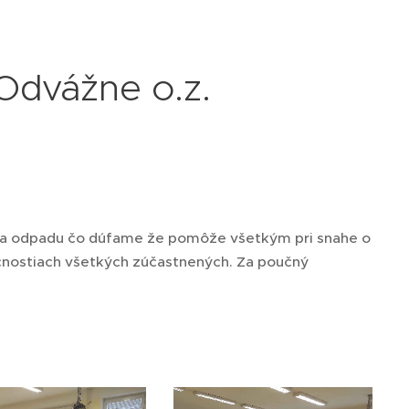
Odvážne o.z.
nia odpadu čo dúfame že pomôže všetkým pri snahe o
cnostiach všetkých zúčastnených. Za poučný