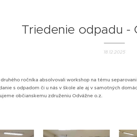
Triedenie odpadu - 
18.12.2025
a druhého ročníka absolvovali workshop na tému separova
danie s odpadom či u nás v škole ale aj v samotných domá
ujeme občianskemu združeniu Odvážne o.z.