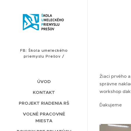
FB: Škola umeleckého
priemyslu Prešov /
INSTAGRAM: sup_presov
Žiaci prvého 
ÚVOD
správne nakla
workshop ďak
KONTAKT
PROJEKT RIADENIA RŠ
Ďakujeme
VOĽNÉ PRACOVNÉ
MIESTA