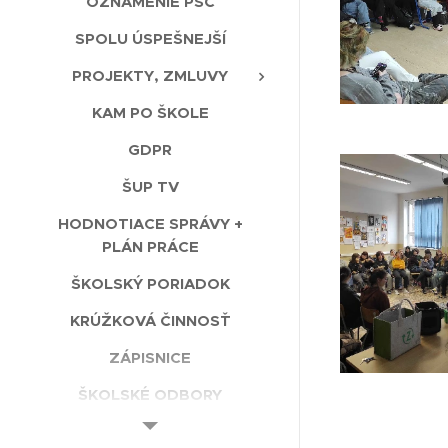
OZNÁMENIE PSČ
SPOLU ÚSPEŠNEJŠÍ
PROJEKTY, ZMLUVY
KAM PO ŠKOLE
GDPR
ŠUP TV
HODNOTIACE SPRÁVY +
PLÁN PRÁCE
ŠKOLSKÝ PORIADOK
KRÚŽKOVÁ ČINNOSŤ
ZÁPISNICE
ŠKOLSKÉ ODBORY
ERASMUS+ (2026-27)