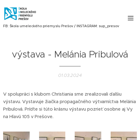
FB: Škola umeleckého priemyslu Prešov / INSTAGRAM: sup_presov
výstava - Melánia Pribulová
01.03.2024
V spolupráci s klubom Christiania sme zrealizovali ďalšiu
výstavu. Vystavuje žiačka propagačného výtvarníctva Melánia
Pribulová. Príďte si túto krásnu výstavu pozrieť osobne aj Vy
na Hlavú 105 v Prešove.