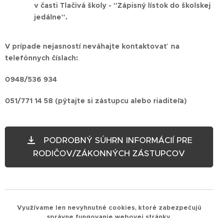
v časti Tlačivá školy - "Zápisný lístok do školskej
jedálne".
V prípade nejasností neváhajte kontaktovať na
telefónnych číslach:
0948/536 934
051/771 14 58 (pýtajte si zástupcu alebo riaditeľa)
PODROBNÝ SÚHRN INFORMÁCIÍ PRE
RODIČOV/ZÁKONNÝCH ZÁSTUPCOV
Využívame len nevyhnutné cookies, ktoré zabezpečujú
správne fungovanie webovej stránky.